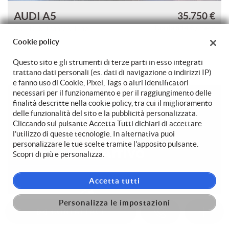
AUDI A5
35.750 €
514 €
40 TDI S-Tronic S-Line
Tua da
/ mese
Cookie policy
Questo sito e gli strumenti di terze parti in esso integrati
2023
Elettrica/Diesel
43.000
2
trattano dati personali (es. dati di navigazione o indirizzi IP)
e fanno uso di Cookie, Pixel, Tags o altri identificatori
necessari per il funzionamento e per il raggiungimento delle
finalità descritte nella cookie policy, tra cui il miglioramento
delle funzionalità del sito e la pubblicità personalizzata.
Cliccando sul pulsante Accetta Tutti dichiari di accettare
l'utilizzo di queste tecnologie. In alternativa puoi
personalizzare le tue scelte tramite l'apposito pulsante.
Scopri di più e personalizza.
Accetta tutti
Personalizza le impostazioni
CONTATTACI