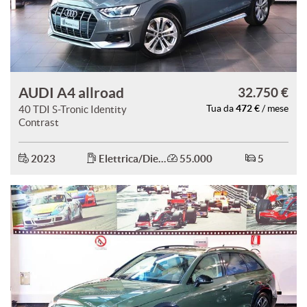
AUDI A4 allroad
32.750 €
472 €
40 TDI S-Tronic Identity
Tua da
/ mese
Contrast
2023
Elettrica/Diesel
55.000
5