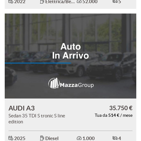
2022
Elettrica/Benzina
52.000
5
AUDI A3
35.750 €
514 €
Sedan 35 TDI S tronic S line
Tua da
/ mese
edition
2025
Diesel
1.000
4