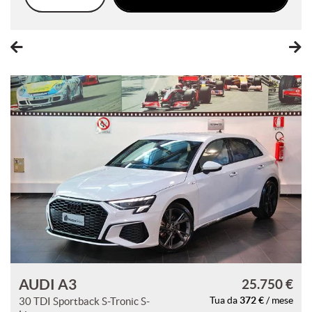
questi
strumenti
di
tracciamento
si
rimanda
alla
cookie
policy.
Puoi
rivedere
e
modificare
le
tue
scelte
in
qualsiasi
momento.
AUDI A3
25.750 €
372 €
30 TDI Sportback S-Tronic S-
Tua da
/ mese
a