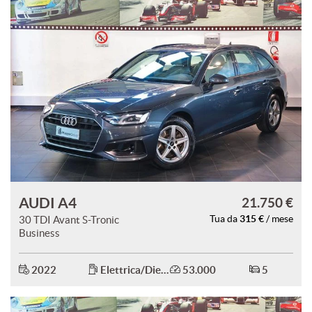
AUDI A4
21.750 €
315 €
30 TDI Avant S-Tronic
Tua da
/ mese
Business
2022
Elettrica/Diesel
53.000
5