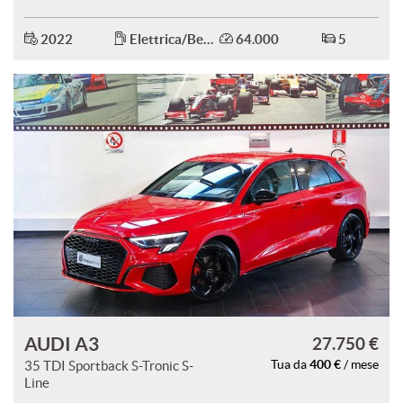
Salva
2022
Elettrica/Benzina
64.000
5
le
impostazioni
AUDI A3
27.750 €
400 €
35 TDI Sportback S-Tronic S-
Tua da
/ mese
Line