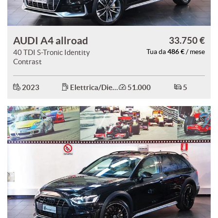
AUDI A4 allroad
33.750 €
486 €
40 TDI S-Tronic Identity
Tua da
/ mese
Contrast
2023
Elettrica/Diesel
51.000
5