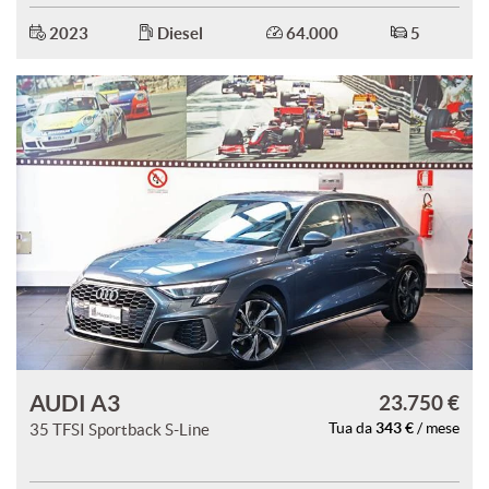
2023
Diesel
64.000
5
AUDI A3
23.750 €
343 €
35 TFSI Sportback S-Line
Tua da
/ mese