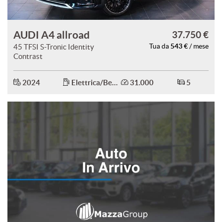
AUDI A4 allroad
37.750 €
543 €
45 TFSI S-Tronic Identity
Tua da
/ mese
Contrast
2024
Elettrica/Benzina
31.000
5