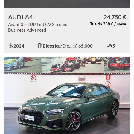
AUDI A4
24.750 €
358 €
Avant 35 TDI/163 CV S tronic
Tua da
/ mese
Business Advanced
2024
Elettrica/Diesel
65.000
5