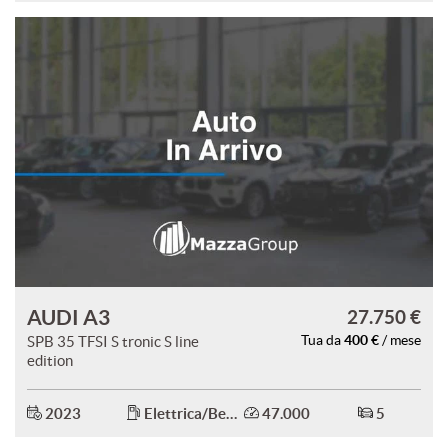
AUDI A3
27.750 €
400 €
SPB 35 TFSI S tronic S line
Tua da
/ mese
edition
2023
Elettrica/Benzina
47.000
5