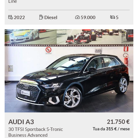
Line
2022
Diesel
59.000
5
mpre
Cookie necessari
ilitato
Cookie delle preferenze
Cookie per il miglioramento dell'esperienza utente
Cookie analitici
Cookie di marketing
AUDI A3
21.750 €
Leggi
la
315 €
30 TFSI Sportback S-Tronic
Tua da
/ mese
cookie
Business Advanced
policy