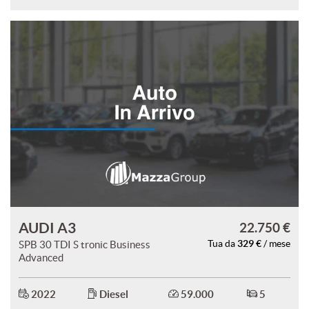
AUDI A3
22.750 €
329 €
SPB 30 TDI S tronic Business
Tua da
/ mese
Advanced
2022
Diesel
59.000
5