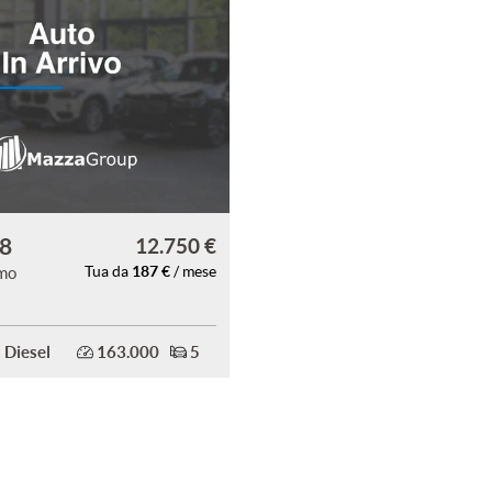
8
12.750 €
187 €
smo
Tua da
/ mese
Diesel
163.000
5