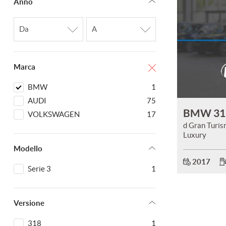
Anno
questi
strumenti
di
tracciamento
si
rimanda
Marca
alla
cookie
BMW
1
policy.
Puoi
AUDI
75
rivedere
BMW 31
VOLKSWAGEN
17
e
d Gran Turi
modificare
Luxury
le
Modello
tue
scelte
2017
Serie 3
1
in
qualsiasi
momento.
Versione
318
1
a