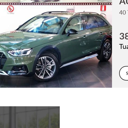
A
45 
3
Tu