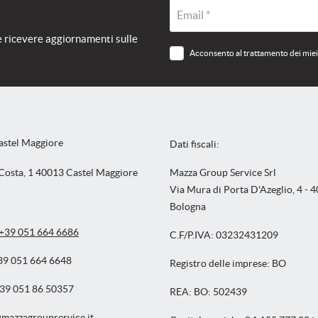
Email *
e ricevere aggiornamenti sulle
Acconsento al trattamento dei miei d
astel Maggiore
Dati fiscali:
Costa, 1 40013 Castel Maggiore
Mazza Group Service Srl
Via Mura di Porta D'Azeglio, 4 - 
Bologna
+39 051 664 6686
C.F/P.IVA:
03232431209
9 051 664 6648
Registro delle imprese:
BO
39 051 86 50357
REA:
BO: 502439
mazzagroupservice.it