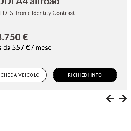
UDI A4 allroad
TFSI S-Tronic Identity Contrast
7.750 €
a da
543 €
/ mese
SCHEDA VEICOLO
RICHIEDI INFO