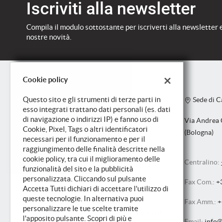
Iscriviti alla newsletter
Compila il modulo sottostante per iscriverti alla newsletter 
nostre novità.
Cookie policy
Questo sito e gli strumenti di terze parti in
Sede di C
esso integrati trattano dati personali (es. dati
di navigazione o indirizzi IP) e fanno uso di
Via Andrea 
Cookie, Pixel, Tags o altri identificatori
(Bologna)
necessari per il funzionamento e per il
Orari di apertura
raggiungimento delle finalità descritte nella
cookie policy, tra cui il miglioramento delle
Da Lunedì a Venerdì: 9.00 - 13.00/14.30 -
Centralino:
funzionalità del sito e la pubblicità
19.00
personalizzata. Cliccando sul pulsante
Fax Com.:
+3
Accetta Tutti dichiari di accettare l'utilizzo di
Sabato: dalle 9.00 alle 13.00
queste tecnologie. In alternativa puoi
Fax Amm.:
+
personalizzare le tue scelte tramite
Servizio officina aperto dal lunedì al venerdì
l'apposito pulsante. Scopri di più e
Email:
info@