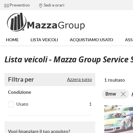
Preventivo
Sedi e orari
Le
tue
preferenze
di
HOME
consenso
HOME
LISTA VEICOLI
ACQUISTIAMO USATO
ASS
Il
LISTA VEICOLI
seguente
Lista veicoli - Mazza Group Service 
pannello
ACQUISTIAMO USATO
ti
consente
di
Filtra per
ASSISTENZA
Azzera tutto
1 risultato
esprimere
le
Condizione
tue
Bmw
AZIENDA
preferenze
Usato
1
di
consenso
DICONO DI NOI
alle
tecnologie
I NOSTRI SERVIZI
di
Vuoi finanziare il tuo acquisto?