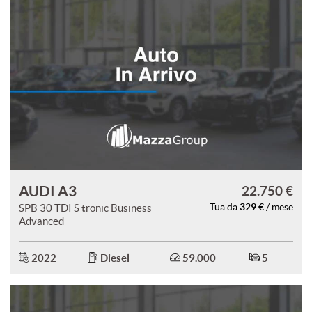
AUDI A3
22.750 €
329 €
SPB 30 TDI S tronic Business
Tua da
/ mese
Advanced
2022
Diesel
59.000
5