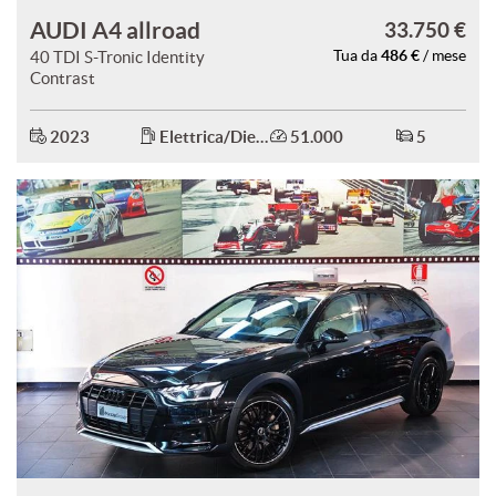
AUDI A4 allroad
33.750 €
486 €
40 TDI S-Tronic Identity
Tua da
/ mese
Contrast
2023
Elettrica/Diesel
51.000
5