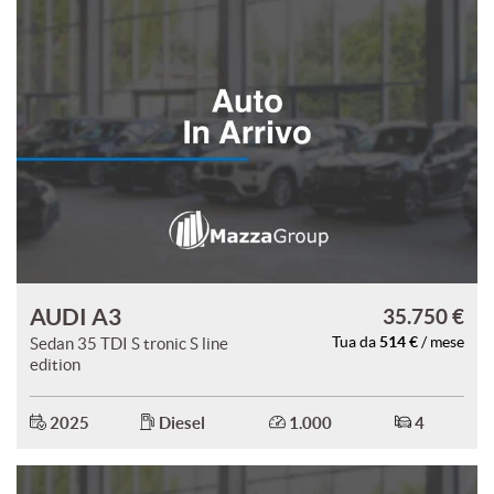
AUDI A3
35.750 €
514 €
Sedan 35 TDI S tronic S line
Tua da
/ mese
edition
2025
Diesel
1.000
4