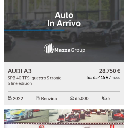
AUDI A3
28.750 €
415 €
SPB 40 TFSI quattro S tronic
Tua da
/ mese
S line edition
2022
Benzina
65.000
5