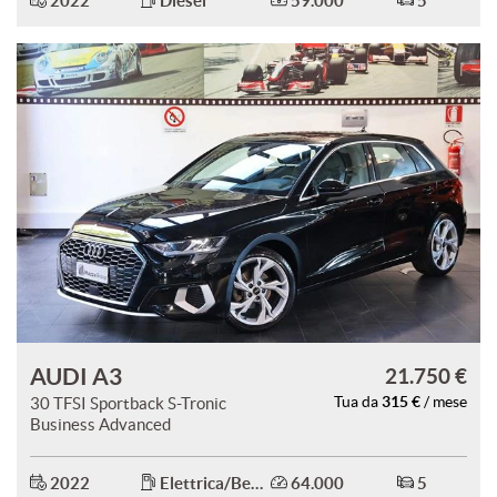
2022
Diesel
59.000
5
mpre
Cookie necessari
ilitato
Cookie delle preferenze
Cookie per il miglioramento dell'esperienza utente
Cookie analitici
Cookie di marketing
AUDI A3
21.750 €
315 €
30 TFSI Sportback S-Tronic
Tua da
/ mese
Business Advanced
Leggi
la
cookie
2022
Elettrica/Benzina
64.000
5
policy