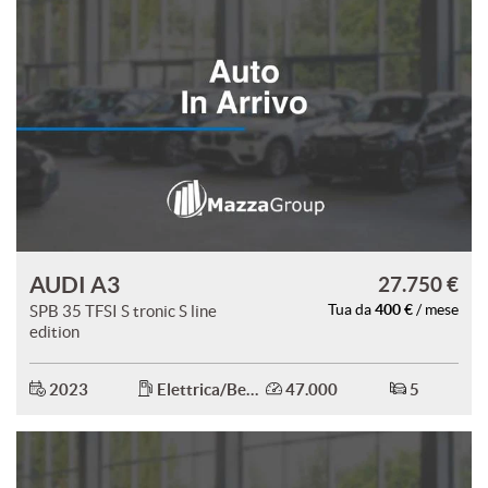
AUDI A3
27.750 €
400 €
SPB 35 TFSI S tronic S line
Tua da
/ mese
edition
2023
Elettrica/Benzina
47.000
5