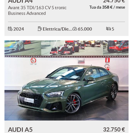
AUDI A4
24.750 €
358 €
Avant 35 TDI/163 CV S tronic
Tua da
/ mese
Business Advanced
2024
Elettrica/Diesel
65.000
5
AUDI A5
32.750 €