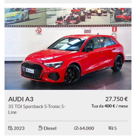
Salva
le
impostazioni
AUDI A3
27.750 €
400 €
35 TDI Sportback S-Tronic S-
Tua da
/ mese
Line
2023
Diesel
64.000
5