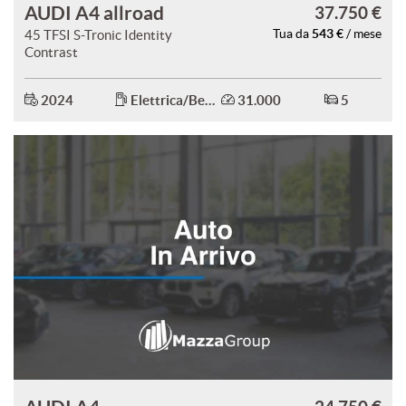
AUDI A4 allroad
37.750 €
543 €
45 TFSI S-Tronic Identity
Tua da
/ mese
Contrast
2024
Elettrica/Benzina
31.000
5