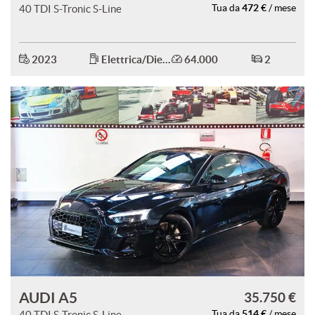
472 €
40 TDI S-Tronic S-Line
Tua da
/ mese
2023
Elettrica/Diesel
64.000
2
AUDI A5
35.750 €
514 €
40 TDI S-Tronic S-Line
Tua da
/ mese