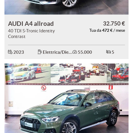
AUDI A4 allroad
32.750 €
472 €
40 TDI S-Tronic Identity
Tua da
/ mese
Contrast
2023
Elettrica/Diesel
55.000
5