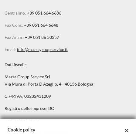
Centralino:
+39 051 664 6686
Fax Com.:
+39 051 664 6648
Fax Amm.:
+39 051 86 50357
Email:
info@mazzagroupservice.it
Dati fiscali:
Mazza Group Service Srl
Via Mura di Porta D'Azeglio, 4 - 40136 Bologna
C.F/P.IVA:
03232431209
Registro delle imprese:
BO
REA:
BO: 502439
Cookie policy
Capitale sociale: €
1.155.777,00 i.v.