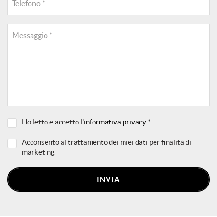
Telefono *
questi
strumenti
di
Messaggio *
tracciamento
si
rimanda
alla
cookie
policy.
Puoi
rivedere
e
Ho letto e accetto
l'informativa privacy
*
modificare
le
Acconsento al trattamento dei miei dati per finalità di
tue
marketing
scelte
in
qualsiasi
INVIA
momento.
a