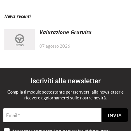
News recenti
mpre
Cookie necessari
ilitato
Valutazione Gratuita
Cookie delle preferenze
07 agosto 2026
Cookie per il miglioramento dell'esperienza utente
Cookie analitici
Iscriviti alla newsletter
Compila il modulo sottostante per iscriverti alla newsletter e
Cookie di marketing
ricevere aggiornamenti sulle nostre novità.
Email *
INVIA
Leggi
la
cookie
policy
Acconsento al trattamento dei miei dati per finalità di marketing *