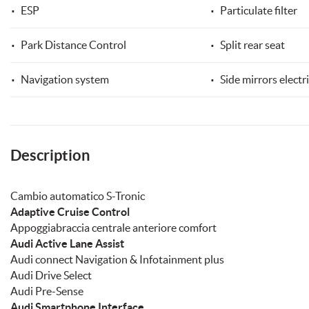
ESP
Particulate filter
ways
Needed cookies
abled
Park Distance Control
Split rear seat
Preferences cookies
Navigation system
Side mirrors electri
User experience improvement cookies
Description
Analytical cookies
Marketing cookies
Cambio automatico S-Tronic
Adaptive Cruise Control
Appoggiabraccia centrale anteriore comfort
Audi Active Lane Assist
Audi connect Navigation & Infotainment plus
Audi Drive Select
Audi Pre-Sense
Audi Smartphone Interface