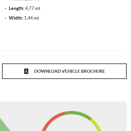
Length:
4,77 mt
Width:
1,44 mt
DOWNLOAD VEHICLE BROCHURE
GUITO
di finanziamenti, leasing o altri servizi aggiuntivi.
erritorio nazionale ed inclusiva di soccorso stradale).