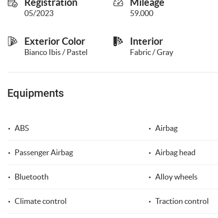
Registration
Mileage
please
05/2023
59.000
refer
to
the
Exterior Color
Interior
cookie
Bianco Ibis / Pastel
Fabric / Gray
policy.
You
can
review
Equipments
and
change
your
choices
ABS
Airbag
at
any
Passenger Airbag
Airbag head
time.
Bluetooth
Alloy wheels
t
Climate control
Traction control