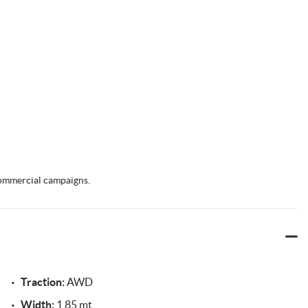
 commercial campaigns.
Traction:
AWD
Width:
1,85 mt