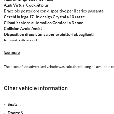
Audi Virtual Cockpit plus
Bracciolo posteriore con dispositivo per il carico passante
Cerchi in lega 17" in design Crystal a 10 razze
Climatizzatore automatico Comfort a 3 zone
Collision Avoid Assist
Dispositivo di assistenza per proiettori abbaglianti
Impianto Bluetooth
Ingresso USB
Mancorrenti cromati al tetto
See more
Navigatore satellitare MMI Plus con MMI Touch
Pacchetto assistenza Tour
The price of the advertised vehicle was calculated using all available
Pacchetto esterno lucido
Pacchetto luci
Portellone vano bagagli ad apertura e chiusura elettrica
Proiettori Full LED con gruppi ottici posteriori a LED
Other vehicle information
Retrovisori esterni ed interno autoanabbaglianti
Retrovisori esterni ripiegabili elettricamente e riscaldabili
Seats:
5
Riconoscimento della segnaletica stradale
Ruota di scorta minispare
Doors:
5