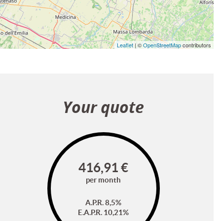
Leaflet
| ©
OpenStreetMap
contributors
Your quote
416,91
€
per month
A.P.R. 8,5%
E.A.P.R.
10,21
%